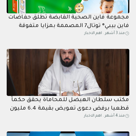
مجموعة فاين الصحية القابضة تطلق حفاضات
فاين بيبي® توتال7 المصممة بمزايا متفوقة
منذ 3 أشهر
.
اهم الاخبار
لحماية الأطفال وراحة البال للوالدين
مكتب سلطان الهيضل للمحاماة يحقق حكماً
قطعيا برفض دعوى تعويض بقيمة 6.4 مليون
منذ 4 أشهر
.
اهم الاخبار
ريال وتأييد الحكم الابتدائي