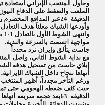
وحاول المنتخب الإيراني استعادة 
الملعب والضغط على الدفاع النيوزيل
الدقيقة
24
عبر المدافع المخضرم ر
وأودعها الشباك معلناً هدف التعادل
.
وان
مواجهة اتسمت بالسرعة والندية
.
جاست يتألق وإيران ترد مجدداً
مع بداية الشوط الثاني، واصل المنت
إيلاي جاست من تسجيل هدفه الشخ
أنهاها بنجاح داخل الشباك الإيرانية
.
ورغم التأخر مجدداً، أظهر المنتخب 
حيث كثف ضغطه الهجومي حتى تمك
الدقيقة
63
بعد هجمة سريعة أنهاها ب
وشهدت الدقائق الأخيرة محاولات مت