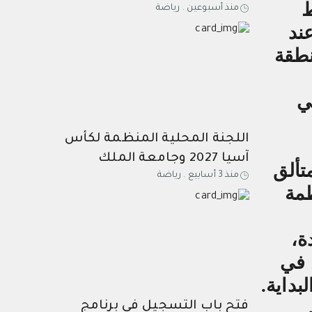
ط
منذ أسبوعين
.
رياضة
لكأس آسيا السعودية 2027
ند
الجائزة الذهبية لعام 2026
نطقة
 في
اللجنة المحلية المنظمة لكأس
آسيا 2027 وجامعة الملك
تألق
منذ 3 أسابيع
.
رياضة
عبدالعزيز توقعان اتفاقية تعاون
مة
في البحث والابتكار لدعم
استضافة البطولات الرياضية
ة،
 في
بداية
.
فتح باب التسجيل في برنامج