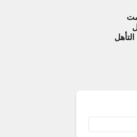
مت
ل
التأهل