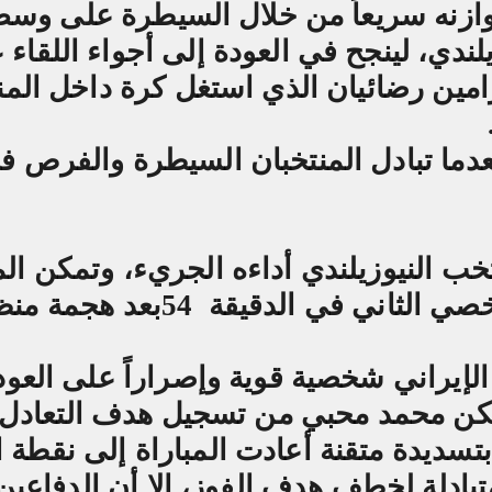
توازنه سريعاً من خلال السيطرة على وس
ندي، لينجح في العودة إلى أجواء اللقاء ع
امين رضائيان الذي استغل كرة داخل الم
تهى الشوط الأول بالتعادل 1-1 بعدما تبادل المنتخبان السيطرة والفرص
خب النيوزيلندي أداءه الجريء، وتمكن الم
صي الثاني في الدقيقة
54
بعد هجمة منظ
الإيراني شخصية قوية وإصراراً على العود
ن محمد محبي من تسجيل هدف التعادل
تسديدة متقنة أعادت المباراة إلى نقطة ال
بادلة لخطف هدف الفوز، إلا أن الدفاعين