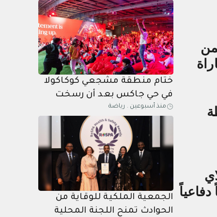
في التحول الرقمي
من
 العالم 2026، في مباراة
ختام منطقة مشجعي كوكاكولا
في حي جاكس بعد أن رسخت
منذ أسبوعين
.
رياضة
مكانتها كإحدى أبرز وجهات
قطة
الرياض لمتابعة كأس العالم
فيفا™️ 2026
اي
فاعياً
‎الجمعية الملكية للوقاية من
الحوادث تمنح اللجنة المحلية