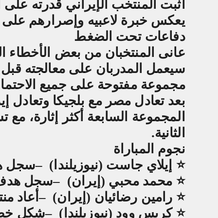
أثبت المنتخب الإيراني قدرته على ال
يعكس خبرة لاعبيه وإصرارهم على 
دفاعات تحت الضغط
عانى المنتخبان من بعض الأخطاء الد
سيعمل المدربان على معالجته قبل ا
مجموعة مفتوحة على جميع الاحتما
بعد تعادل مصر مع بلجيكا وتعادل إي
المجموعة السابعة أكثر إثارة، مع ت
الثانية
.
نجوم المباراة
⭐
إيلاي جاست (نيوزيلندا)
–
سجل هد
⭐
محمد محبي (إيران)
–
سجل هدف ا
⭐
رامين رضائيان (إيران)
–
أعاد من
⭐
كريس وود (نيوزيلندا)
–
شكل خطور