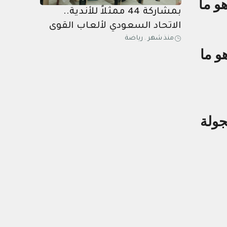
و ما
بمشاركة 44 ممثلاً للأندية..
الاتحاد السعودي لألعاب القوى
منذ شهر
.
رياضة
يعقد جمعيته العمومية الرابعة
و ما
جولة