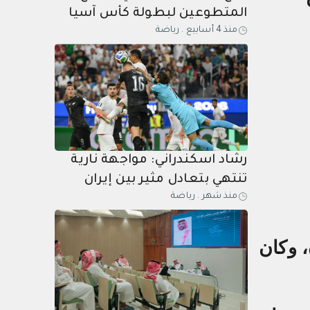
المتطوعين لبطولة كأس آسيا
منذ 4 أسابيع
.
رياضة
السعودية 2027
رشاد اسكندراني: مواجهة نارية
تنتهي بتعادل مثير بين إيران
منذ شهر
.
رياضة
ونيوزيلندا ...إيران تعود مرتين
أمام نيوزيلندا وتحافظ على
آمالها في مونديال 2026
 وكان