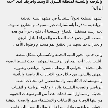
والترفيه والتسلية لمنطقة الشرق الأوسط وأفريقيا لدى "جيه
إل إل
":
تشهد المملكة تحولاً استثنائياً في مشهد البنية التحتية
"
الرياضية، مدفوعاً باستثمارات غير مسبوقة ومشاريع طموحة
تعيد رسم مستقبل القطاع. ويسعدنا أن نكون جزءاً من هذه
المنصة التي تجمع قادة الصناعة والخبراء لتبادل الرؤى
والخبرات بما يسهم في تحقيق نمو مستدام وطويل الأمد".
وإلى جانب محور البنية التحتية والاستثمار، تشكل منصة
"أثليت 360" أحد المحاور الرئيسية للمؤتمر، حيث تسلط الضوء
على مختلف الجوانب المرتبطة بمسيرة الرياضي وتطوره
المهني والبدني، من خلال جمع الاتحادات الرياضية والأندية
والمؤسسات الأكاديمية والمتخصصين في مجالات الطب
الرياضي والصحة النفسية والأداء وعلوم الرياضة والتقنيات
الحديثة
وستتناول المناقشات عدداً من الموضوعات الحيوية،
.
من بينها الوقاية من الإصابات والاستشفاء منها والصحة الذهنية
وحماية الرياضيين وإدارة مراحل الانتقال المهني، إلى جانب