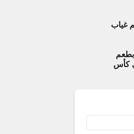
م غياب
بطعم
في كأس