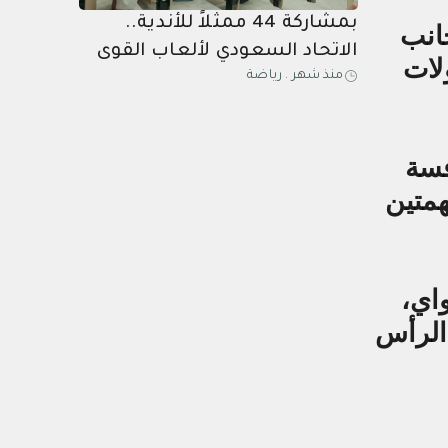
بمشاركة 44 ممثلاً للأندية..
انب
الاتحاد السعودي لألعاب القوى
لات
منذ شهر
.
رياضة
يعقد جمعيته العمومية الرابعة
فسة
همتين
اي،
 الرأس