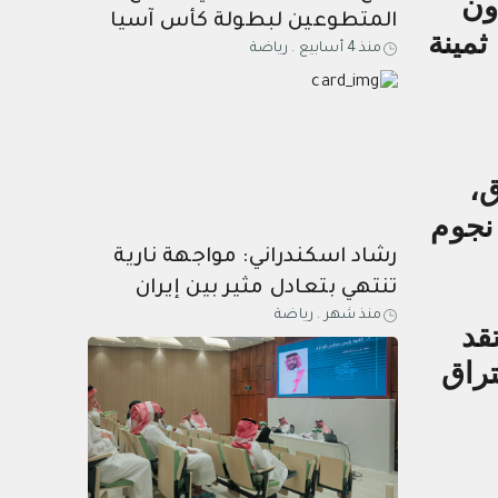
ون
المتطوعين لبطولة كأس آسيا
ثمينة
منذ 4 أسابيع
.
رياضة
السعودية 2027
ق،
 نجوم
رشاد اسكندراني: مواجهة نارية
تنتهي بتعادل مثير بين إيران
منذ شهر
.
رياضة
ونيوزيلندا ...إيران تعود مرتين
قد
أمام نيوزيلندا وتحافظ على
تراق
آمالها في مونديال 2026