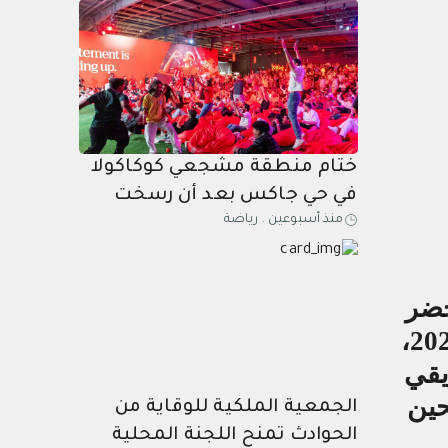
في التحول الرقمي
ختام منطقة مشجعي كوكاكولا
في حي جاكس بعد أن رسخت
منذ أسبوعين
.
رياضة
مكانتها كإحدى أبرز وجهات
الرياض لمتابعة كأس العالم
فيفا™️ 2026
خضر
(0-0) ضمن منافسات الجولة الأولى للمجموعة الثامنة في كأس العالم 2026،
يقي
حين
‎الجمعية الملكية للوقاية من
الحوادث تمنح اللجنة المحلية