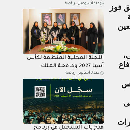
منذ أسبوعين
.
رياضة
لكأس آسيا السعودية 2027
ق فوز
الجائزة الذهبية لعام 2026
عين
،
اللجنة المحلية المنظمة لكأس
فاع
آسيا 2027 وجامعة الملك
منذ 3 أسابيع
.
رياضة
عبدالعزيز توقعان اتفاقية تعاون
أس
في البحث والابتكار لدعم
استضافة البطولات الرياضية
ى
رات
فتح باب التسجيل في برنامج