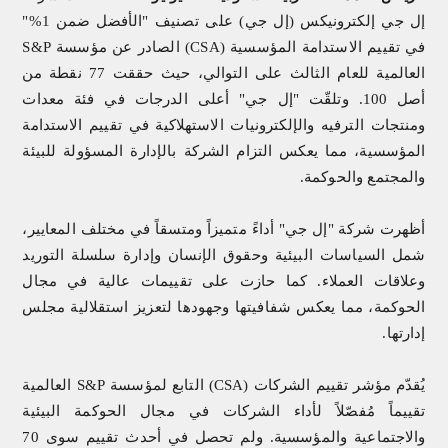
إل جي إلكترونيكس (إل جي) على تصنيف "الأفضل ضمن 1%"
في تقييم الاستدامة المؤسسية (
CSA
) الصادر عن مؤسسة
S&P
العالمية للعام الثالث على التوالي، حيث حققت 77 نقطة من
أصل 100. و
تلقّت
"إل جي" أعلى الدرجات في فئة معدات
ومنتجات الترفيه والإلكترونيات الاستهلاكية في تقييم الاستدامة
المؤسسية، مما يعكس التزام الشركة بالإدارة المسؤولة للبيئة
والمجتمع والحوكمة.
أظهرت شركة "إل جي" أداءً متميزاً ومتسقاً في مختلف المعايير،
شمل السياسات البيئية وحقوق الإنسان وإدارة سلسلة التوريد
وعلاقات العملاء. كما حازت على تقييمات عالية في مجال
الحوكمة، مما يعكس شفافيتها وجهودها لتعزيز استقلالية مجلس
إدارتها.
يُقدّم مؤشر تقييم الشركات (
CSA
) التابع لمؤسسة
S&P
العالمية
تقييماً مُفصّلاً لأداء الشركات في مجال الحوكمة البيئية
والاجتماعية والمؤسسية. ولم تحصل في أحدث تقييم سوى 70