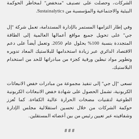
الشركات، وحصلت على تصنيف "منخفض" لمخاطر الحوكمة
البيئية والاجتماعية والمؤسسية من
Sustainalytics
.
وفي إطار التزامها المستمر بالإدارة المستدامة، تعمل شركة "إل
جي" على تحويل جميع مواقع أعمالها العالمية إلى الطاقة
المتجددة بنسبة 100% بحلول عام 2050. وتعمل أيضاً على دعم
الاقتصاد الدائري عبر زيادة استخدامها للبلاستيك المعاد تدويره
وتطوير مواد تبطين ورقية كجزء من مبادراتها للحد من استخدام
البلاستيك.
تسعى "إل جي" إلى تنفيذ مجموعة من مبادرات خفض الانبعاثات
الكربونية، تشمل الحصول على شهادة خفض الانبعاثات الكربونية
الطوعية لتقنيات مضخات الحرارة عالية الكفاءة. كما تُعزز
حوكمة الشركات من خلال تحسين استقلالية مجلس الإدارة
وشفافيته عبر تعيين رئيس من بين أعضائه المستقلين.
# # #