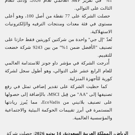
1%" في تقرير
S&P
العالمي لعام 2026، وذلك للعام
الثالث على التوالي.
حصلت الشركة على 77 نقطة من أصل 100، وهو أعلى
مستوى في فئة معدات ومنتجات الترفيه والإلكترونيات
الاستهلاكية.
تُعدّ
"
إل جي" واحدة من شركتين كوريتين فقط حازتا على
تصنيف "الأفضل ضمن 1%" من بين 9243 شركة خضعت
للتقييم.
أُدرجت الشركة في مؤشر داو جونز للاستدامة العالمي
للعام الرابع عشر على التوالي، وهو أطول سجل لشركة
كورية للأجهزة المنزلية.
كما حظيت الشركة على تقدير إضافي تمثل في رفع
تصنيفها إلى "
AA
" من قِبل
MSCI
، بالإضافة إلى حصولها
على تصنيف بلاتيني من
EcoVadis
، مما يُبرز ريادتها
المستمرة في أبرز تقييمات الحوكمة البيئية والاجتماعية
والمؤسسية العالمية.
الرياض، المملكة العربية السعودية، 14 يونيو 2026
: حصلت شركة