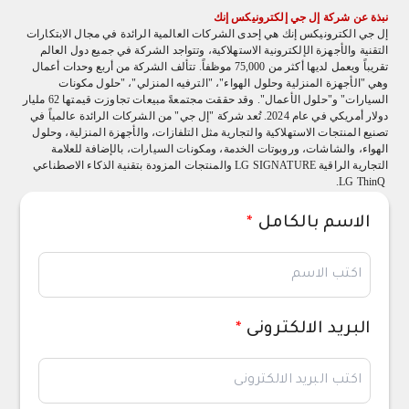
نبذة عن شركة إل جي إلكترونيكس إنك
إل جي الكترونيكس إنك هي إحدى الشركات العالمية الرائدة في مجال الابتكارات
التقنية والأجهزة الإلكترونية الاستهلاكية، وتتواجد الشركة في جميع دول العالم
تقريباً ويعمل لديها أكثر من 75,000 موظفاً. تتألف الشركة من أربع وحدات أعمال
وهي "الأجهزة المنزلية وحلول الهواء"، "الترفيه المنزلي"، "حلول مكونات
السيارات" و"حلول الأعمال". وقد حققت مجتمعةً مبيعات تجاوزت قيمتها 62 مليار
دولار أمريكي في عام 2024. تُعد شركة "إل جي" من الشركات الرائدة عالمياً في
تصنيع المنتجات الاستهلاكية والتجارية مثل التلفازات، والأجهزة المنزلية، وحلول
الهواء، والشاشات، وروبوتات الخدمة، ومكونات السيارات، بالإضافة للعلامة
التجارية الراقية
LG SIGNATURE
والمنتجات المزودة بتقنية الذكاء الاصطناعي
.LG ThinQ
الاسم بالكامل
*
البريد الالكترونى
*