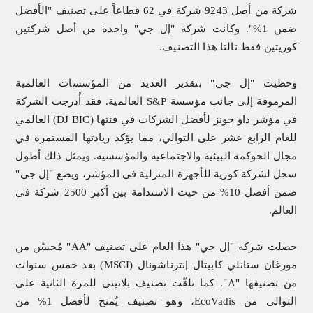
شركة من أصل 9243 شركة في 62 قطاعاً على تصنيف "الأفضل
ضمن 1%". وكانت شركة "إل جي" واحدة من أصل شركتين
كوريتين فقط نالتا هذا التصنيف.
وحظيت "إل جي" بتقدير العديد من المؤسسات العالمية
المرموقة إلى جانب مؤسسة
S&P
العالمية. فقد أُدرجت الشركة
في مؤشر داو جونز لأفضل الشركات في فئتها (
DJ BIC
) العالمي
للعام الرابع عشر على التوالي، مما يؤكد ريادتها المستمرة في
مجال الحوكمة البيئية والاجتماعية والمؤسسية. ويمثل ذلك أطول
سجل لشركة كورية للأجهزة المنزلية في المؤشر، ويضع "إل جي"
ضمن أفضل 10% من حيث الاستدامة بين أكبر 2500 شركة في
العالم.
حصلت شركة "إل جي" هذا العام على تصنيف "
AA
" مُحسّن من
مورغان ستانلي كابيتال إنترناشونال (
MSCI
) بعد خمس سنوات
من تصنيفها "
A
". كما تلقّت تصنيف بلاتيني للمرة الثانية على
التوالي من
EcoVadis
،
وهو تصنيف يُمنح لأفضل 1% من