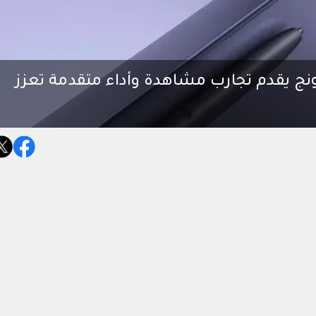
Galax من سامسونج يقدم تجارب مشاهدة وأداء متقدمة تعزز