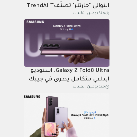
التوالي "جارتنر" تصنّف"" TrendAI
منذ يومين
.
تقنيات
ضمن فئة "القادة" في حماية
الأجهزة المتصلة
Galaxy Z Fold8 Ultra: استوديو
ابداعي متكامل يطوى في جيبك
منذ يومين
.
تقنيات