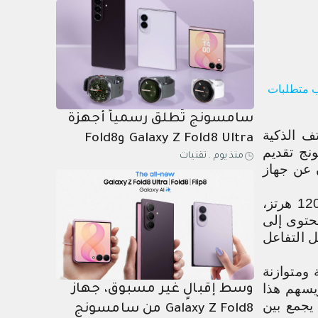
Galaxy Z القابلة للطي والساعات
الذكية قبل انتهاء العروض
الحصرية
كب متطلبات
سامسونج تُطلق رسمياً أجهزة
ف الذكية
Galaxy Z Fold8 Ultra وFold8
ج تقديم
منذ يوم
.
تقنيات
وFlip8 وساعتي Watch Ultra2
ن عن جهاز
وWatch9
مقاس 6.8 بوصة ومعدل تحديث 120 هرتز،
حتوى إلى
ل التفاعل
ومتوازنة
يسهم هذا
وسط إقبالٍ غير مسبوق، جهاز
يجمع بين
Galaxy Z Fold8 من سامسونج