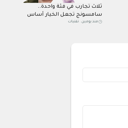
ثلاث تجارب في فئة واحدة..
سامسونج تجعل الخيار أساس
منذ يومين
.
تقنيات
أجهزتها القابلة للطي الجديدة