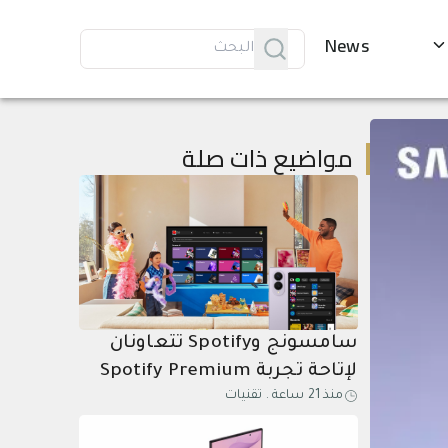
News
مواضيع ذات صلة
سامسونج وSpotify تتعاونان
لإتاحة تجربة Spotify Premium
منذ 21 ساعة
.
تقنيات
على المزيد من الأجهزة