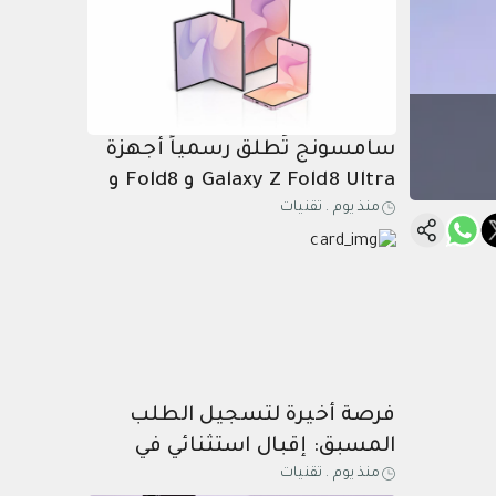
سامسونج تُطلق رسمياً أجهزة
Galaxy Z Fold8 Ultra و Fold8 و
منذ يوم
.
تقنيات
Flip8 وساعتي Watch Ultra2 و
Watch9 في المملكة العربية
السعودية
فرصة أخيرة لتسجيل الطلب
المسبق: إقبال استثنائي في
منذ يوم
.
تقنيات
المملكة على أجهزة سامسونج