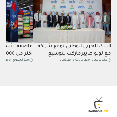
البنك العربي الوطني يوقع شراكة
عاصفة الأسعار 
مع لولو هايبرماركت لتوسيع
أك
منذ يومين
.
مهرجانات و ايفنتس
منذ أسبوع
.
مهرجانا
برنامج مكافآت العربي
بأكبر تخفيضات
هايبرماركت