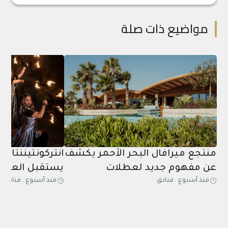
مواضيع ذات صلة
منتجع ميرافال البحر الأحمر يكشف
انتركونتيننتال 
عن مفهوم جديد لعطلات
يستقبل العائل
منذ أسبوع
.
فنادق
منذ أسبوع
.
فنادق
الاستشفاء الصيفية الشاملة
بالعروض الحية
المخصصة للكبار فقط