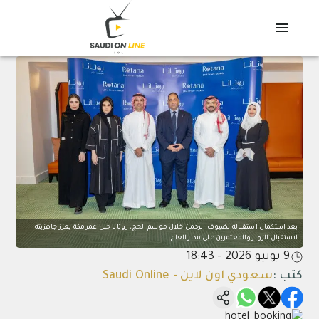
بعد استكمال استقباله لضيوف الرحمن خلال موسم الحج، روتانا جبل عمر مكة يعزز جاهزيته
لاستقبال الزوار والمعتمرين على مدار العام
9 يونيو 2026 - 18:43
كتب
:
سعودي اون لاين - Saudi Online