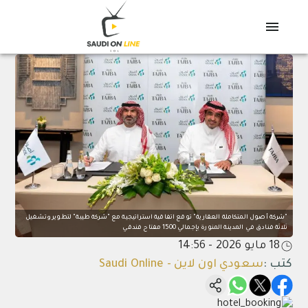
"شركة أصول المتكاملة العقارية" توقع اتفاقية استراتيجية مع "شركة طيبة" لتطوير وتشغيل
ثلاثة فنادق في المدينة المنورة بإجمالي 1500 مفتاح فندقي
18 مايو 2026 - 14:56
كتب
:
سعودي اون لاين - Saudi Online