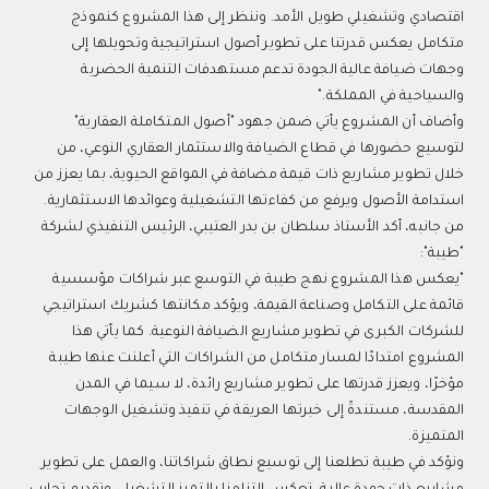
اقتصادي وتشغيلي طويل الأمد. وننظر إلى هذا المشروع كنموذج
متكامل يعكس قدرتنا على تطوير أصول استراتيجية وتحويلها إلى
وجهات ضيافة عالية الجودة تدعم مستهدفات التنمية الحضرية
والسياحية في المملكة."
وأضاف أن المشروع يأتي ضمن جهود "أصول المتكاملة العقارية"
لتوسيع حضورها في قطاع الضيافة والاستثمار العقاري النوعي، من
خلال تطوير مشاريع ذات قيمة مضافة في المواقع الحيوية، بما يعزز من
استدامة الأصول ويرفع من كفاءتها التشغيلية وعوائدها الاستثمارية.
من جانبه، أكد الأستاذ سلطان بن بدر العتيبي، الرئيس التنفيذي لشركة
"طيبة":
"يعكس هذا المشروع نهج طيبة في التوسع عبر شراكات مؤسسية
قائمة على التكامل وصناعة القيمة، ويؤكد مكانتها كشريك استراتيجي
للشركات الكبرى في تطوير مشاريع الضيافة النوعية. كما يأتي هذا
المشروع امتدادًا لمسار متكامل من الشراكات التي أعلنت عنها طيبة
مؤخرًا، ويعزز قدرتها على تطوير مشاريع رائدة، لا سيما في المدن
المقدسة، مستندةً إلى خبرتها العريقة في تنفيذ وتشغيل الوجهات
المتميزة.
ونؤكد في طيبة تطلعنا إلى توسيع نطاق شراكاتنا، والعمل على تطوير