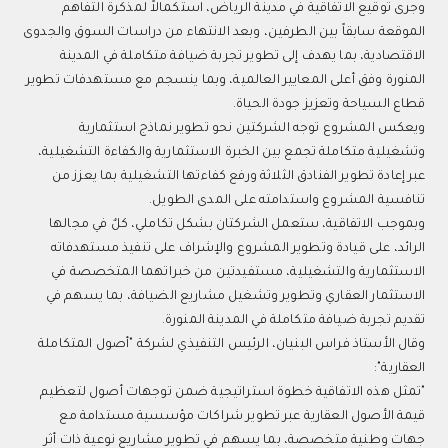
وجرى توقيع الاتفاقية في مدينة الرياض، استكمالاً لمذكرة التفاهم
الموقعة سابقاً بين الطرفين، وبعد الانتهاء من دراسات السوق والجدوى
الاقتصادية، بما يهدف إلى تطوير تجربة ضيافة متكاملة في المدينة
المنورة وفق أعلى المعايير العالمية، وبما ينسجم مع مستهدفات تطوير
قطاع السياحة وتعزيز جودة الحياة.
ويعكس المشروع توجه الشركتين نحو تطوير نماذج استثمارية
وتشغيلية متكاملة تجمع بين الخبرة الاستثمارية والكفاءة التشغيلية،
عبر إعادة تطوير الفنادق الثلاثة ورفع كفاءتها التشغيلية بما يعزز من
تنافسية المشروع واستدامته على المدى الطويل.
وبموجب الاتفاقية، ستعمل الشركتان بشكل تكاملي، كلٌ في مجالها
الرائد، على قيادة وتطوير المشروع والإشراف على تنفيذ مستهدفاته
الاستثمارية والتشغيلية، مستفيدتين من خبراتهما المتخصصة في
الاستثمار العقاري وتطوير وتشغيل مشاريع الضيافة، بما يسهم في
تقديم تجربة ضيافة متكاملة في المدينة المنورة.
وقال الأستاذ فراس البنيان، الرئيس التنفيذي لشركة "أصول المتكاملة
العقارية":
"تمثل هذه الاتفاقية خطوة استراتيجية ضمن توجهات أصول لتعظيم
قيمة الأصول العقارية عبر تطوير شراكات مؤسسية مستدامة مع
جهات وطنية متخصصة، بما يسهم في تطوير مشاريع نوعية ذات أثر