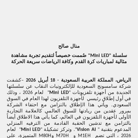
منال صالح
سلسلة "
Mini LED
" صُممت خصيصاً لتقديم تجربة مشاهدة
مثالية لمباريات كرة القدم وكافة الرياضات سريعة الحركة
الرياض، المملكة العربية السعودية
-
18 أبريل
2026
–
كشفت
شركة سامسونج السعودية للإلكترونيات النقاب عن سلسلتها
الجديدة من أجهزة تلفزيونات "
Mini LED
" لعام 2026 ، وذلك
في أول إطلاق رئيسي لأجهزة التلفزيون لهذا العام في السوق
السعودي. ويأتي هذا الإطلاق بالتزامن مع احتفاء الشركة
بمرور عقدين من ريادتها للسوق العالمي كالعلامة التجارية
الأولى لأجهزة التلفزيون في العالم، كما يأتي هذا الاطلاق أيضاً
بالتزامن مع تدشين الحقبة القادمة من الترفيه المنزلي
المدعوم بتقنية "
Vision AI
". وتركز تشكيلة
"
Mini LED
" لعام
2026 ، التي تضم
M1EH
و
M70H
و
M80H
المتميزة، على