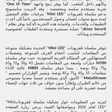
وكأنهم داخل الملعب. كما يوفر دمج واجهة "
One UI Tizen
"
تجربة مستخدم سلسة ومخصصة ، وقد التزمت سامسونج
بدعم سلسلة تلفزيونات
”
Mini LED
“
بترقيات نظام التشغيل
لمدة سبع سنوات لضمان وصول المستخدمين دائماً إلى أحدث
التطبيقات والخدمات. ولحماية هذه التجربة الذكية يوفر نظام "
Knox Securit
y
" حماية مستمرة ومتعددة الطبقات لخصوصية
المستخدم وبياناته.
تتوفر سلسلة تلفزيونات
”
Mini LED
“
الجديدة بتشكيلة متنوعة
من المقاسات لتناسب أحجام الغرف المتنوعة وتفضيلات
المستهلكين في المملكة العربية السعودية، حيث توفر سلسلة
M70H
خيارات واسعة من المقاسات تشمل 43 و50 و55 و65
و75 و85 بوصة ، بينما تتوفر سلسلة
M80H
عالية الأداء
بمقاسات 55 و65 و75 و85 بوصة. ويتميز الطرازان بتصميم "
MetalStream
" الأنيق، الذي يستخدم جسماً معدنياً مستوحى
من عالم الطيران وإطاراً بدون حواف من ثلاث جهات لإضفاء
لمسة عصرية على أي مساحة معيشة.
لمزيد من المعلومات حول تشكيلة سلسلة تلفزيونات
“Mini
LED”
لعام 2026 ومواصفاتها الفنية، يرجى زيارة الصفحة