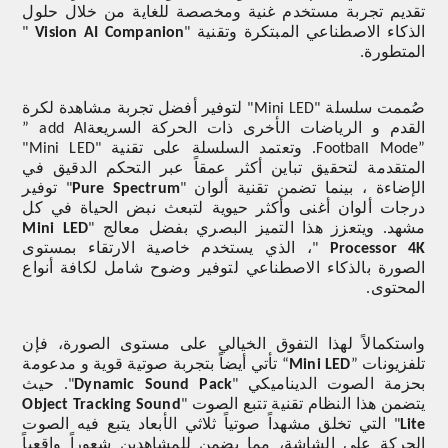
تقديم تجربة مستخدم غنية ومخصصة للغاية من خلال حلول
الذكاء الاصطناعي المبتكرة وتقنية "
Vision AI Companion
"
المتطورة.
صُممت سلسلة "
Mini LED
" لتوفير أفضل تجربة مشاهدة لكرة
القدم و الرياضات الأخرى ذات الحركة السريعة
” add AI
Football Mode”
. وتعتمد السلسلة على تقنية "
Mini LED
"
المتقدمة لتحقيق تباين أكثر عمقاً عبر التحكم الدقيق في
الإضاءة ، بينما تضمن تقنية ألوان "
Pure Spectrum
" توفير
درجات ألوان أغنى وأكثر حيوية لتبعث نبض الحياة في كل
مشهد. ويتعزز هذا التميز البصري بفضل معالج "
Mini LED
Processor 4K
"، الذي يستخدم خاصية الارتقاء بمستوى
الصورة بالذكاء الاصطناعي لتوفير وضوح شامل لكافة أنواع
المحتوى.
واستكمالاً لهذا التفوق الخيالي على مستوى الصورة، فإن
تلفزيونات
”
Mini LED
“
تأتي أيضاً بتجربة صوتية قوية و مدعومة
بحزمة الصوت الديناميكي "
Dynamic Sound Pack
". حيث
يتضمن هذا النظام تقنية تتبع الصوت "
Object Tracking Sound
Lite
" التي تخلق مشهداً صوتياً ثلاثي الأبعاد يتبع فيه الصوت
الحركة على الشاشة، مما يضمن للمشاهدين شعوراً واقعياً