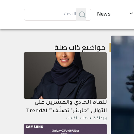
News
مواضيع ذات صلة
للعام الحادي والعشرين على
التوالي "جارتنر" تصنّف"" TrendAI
منذ 8 ساعات
.
تقنيات
ضمن فئة "القادة" في حماية
الأجهزة المتصلة