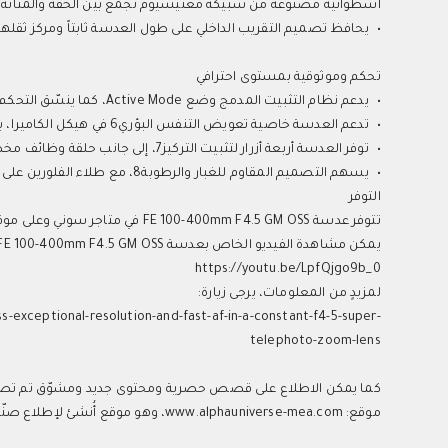
أسطوانية مصنوعة من سبيكة مغنيسيوم تجمع بين الخفة والمتانة، ومحركات خطية XD Linear Motors
•
يحافظ تصميم التقريب الداخلي على طول العدسة ثابتاً ومركز ثقلها 
تحكم وموثوقية بمستوى احترافي
•
يدعم نظام التثبيت المدمج وضع Active Mode، كما ينسّق التحكم الداخلي في التثبيت مع الكاميرات المتوافقة.
•
تدعم العدسة خاصية تعويض التنفس البؤري6 في هيكل الكاميرا، بما يصحح تغيّرات زاوية الرؤية أثناء تعديلات التركيز في تسجيل الفيديو.
•
توفر العدسة أربعة أزرار لتثبيت التركيز7، إلى جانب حلقة وظائف مخصصة، بما يتيح تحكماً سهلاً وقابلاً للتخصيص أثناء العمل الميداني.
•
يسهم التصميم المقاوم للغبار والرطوبة8، مع طلاء الفلورين على العنصر الأمامي، في الحفاظ على موثوقية الأداء في ظروف التصوير الصعبة.
التوفر
تتوفر عدسة FE 100-400mm F4.5 GM OSS في متاجر سوني وعلى موقع سوني وورلد الإلكتروني بسعر يبلغ 18,999 ريال سعودي.
يمكن مشاهدة الفيديو الخاص بعدسة FE 100-400mm F4.5 GM OSS عبر الرابط التالي:
https://youtu.be/LpfQjgo9b_0
لمزيدٍ من المعلومات، يرجى زيارة:
exceptional-resolution-and-fast-af-in-a-constant-f4-5-super-
telephoto-zoom-lens
موقع: www.alphauniverse-mea.com، وهو موقع أُنشئ لإطلاع صنّاع المحتوى وتثقيفهم وإلهامهم.