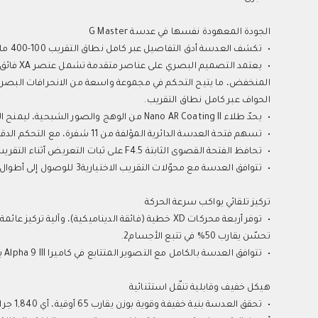
الجودة المعهودة نفسها في عدسة G Master
•
تكشف العدسة أدق التفاصيل عبر كامل نطاق التقريب 100-400 ملم، حتى عند التصوير بفتحة واسعة F4.5.
•
المنخفض، ما يتيح التحكم في مجموعة واسعة من الانحرافات البصرية، 
الحواف عبر كامل نطاق التقريب.
•
يحدّ طلاء Nano AR Coating II من الوهج والصور الشبحية، ليمنح الصور تبايناً عالياً في ظروف الإضاءة الخلفية.
•
تسهم فتحة العدسة الدائرية المؤلفة من 11 شفرة، مع التحكم الدقيق في الانحرافات الكروية، في إنتاج تأثير العزل الضبابي المميز لعدسات G Master.
•
تحافظ الفتحة القصوى الثابتة F4.5 على ثبات التعريض أثناء التقريب.
•
تتوافق العدسة مع محوّلات التقريب الاختيارية3 للوصول إلى أطوال بؤرية تصل إلى 800 ملم، أو 1,200 ملم في وضع APS-C4.
تركيز تلقائي يواكب سرعة الحركة
•
تحسّن يقارب 50% في تتبع الأجسام2.
•
تتوافق العدسة بالكامل مع التصوير المتتابع في كاميرا Alpha 9 III بسرعة تصل إلى 120 إطاراً في الثانية5، مع تتبع التركيز التلقائي والتعريض التلقائي.
هيكل خفيف وقابلية تنقّل استثنائية
•
تحقق ا