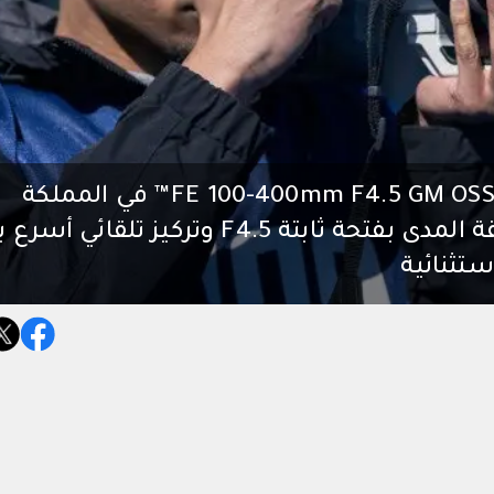
سوني تكشف عن عدسة FE 100-400mm F4.5 GM OSS G Master™️ في المملكة
العربية السعودية عدسة تقريب فائقة المدى بفتحة ثابتة F4.5 وتركيز تلقائي 