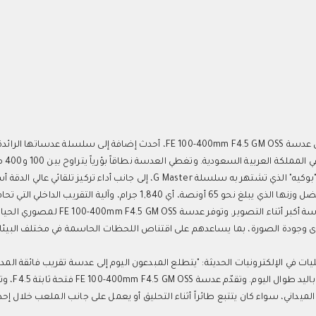
والمصممة لكامي
ثابتة F4.5، لتقدّم مستويات استثنائية من الدقة وتأثير العزل الضبابي "بوكيه" الذي تشتهر به سلسلة G Master، إلى جانب أد
إلى 3 مرات1,2 مقارنةً بعدسة FE 100-400mm F4.5-5.6 GM OSS. وبفضل وزنها الذي يبلغ نحو 65 أونصة، أي 1,840 جرام، و
ثابت في الوزن، تمنح العدسة المصورين قدرة عالية على الحركة وسلاسة أكبر أثناء التصوير. وتوفر عدسة S
مدى وجودة الصورة، بما يساعدهم على اقتناص اللحظات الحاسمة في مختلف البيئا
ات في الإلكترونيات الحديثة: "يتطلع المبدعون اليوم إلى عدسة تقريب فائقة الم
الجودة البصرية المعهودة من  Master
داني، سواء كان يتتبع طائراً أثناء التحليق أو يعمل على جانب الملعب خلال إحد