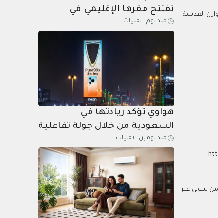
تفتتح مقرها الإقليمي في
وازن العدسة.
منذ يوم
.
تقنيات
الرياض
هواوي تؤكد ريادتها في
السعودية من خلال جولة تفاعلية
منذ يومين
.
تقنيات
في الرياض وإضاءة برج المملكة
احتفالاً بـ HUAWEI Pura90s
htt
Series
وغيرها من منتجات التصوير من سوني عبر