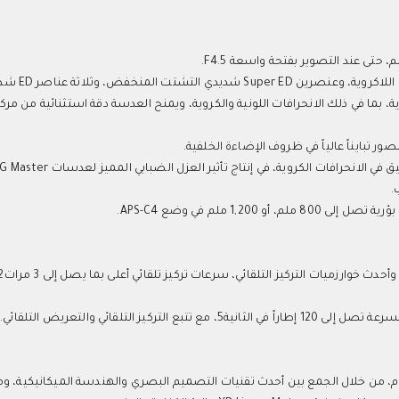
يعتمد التصميم البصري على عناصر م
بما في ذلك الانحرافات اللونية والكروية، ويمنح العدسة دقة استثنائية من مرك
لعدسة بنية خفيفة وقوية بوزن يقارب 65 أوقية، أي 1,840 جرام، من خلال الجمع بين أحدث تقنيات التصميم البصري والهندسة الميكانيكي