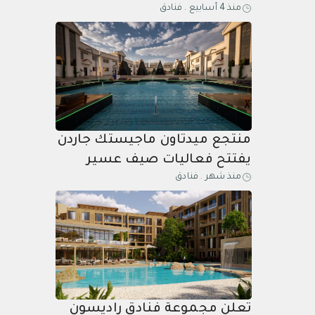
منذ 4 أسابيع
.
فنادق
بين منحدرات الصحراء ومياه
البحيرات وأجواء شواطئ البحر
الأحمر
منتجع ميدتاون ماجيستك جاردن
يفتتح فعاليات صيف عسير
منذ شهر
.
فنادق
2026 وسط حضور مميز
تعلن مجموعة فنادق راديسون