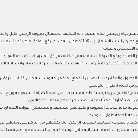
، يواصل فندق جبل عمر حياة ريجنسي مكة استعداداته المكثفة لاستقبال ضيوف الرحمن خلال واحد
الفترات روحانية في العام في المدينة المقدسة مكة المكرمة. ومع توقع وصول نسب الإشغال إلى 100% طوال الموسم، رفع الفندق ج
الاستثنائي وحجمه.
كفاءة ورفع القدرة الاستيعابية في مختلف مرافق الفندق. كما تم دعم الموارد ا
الفندقية، الأغذية والمشروبات، والهندسة، لضمان سرعة الخدمة، وانسيابية العم
الوصول والمغادرة، بما يضمن للحجاج رحلة مريحة وسلسة خلال فترات الذروة. 
ز في الخدمة طوال الموسم.
ندق لتقديم تجربة ترحيبية خاصة مستوحاة من دفء الضيافة السعودية وروح الح
باعًا أوليًا مميزًا يعكس قدسية رحلتهم منذ اللحظة الأولى.
تنوعة تلائم ثقافات الضيوف وخلفياتهم المختلفة. وستتضمن القوائم المختارة بع
وسرعة الخدمة طوال الموسم.
ينة والضيافة الصادقة لضيوف الرحمن، بما يمكّنهم من التركيز على رحلتهم الرو
تقديم مستويات خدمة استثنائية خلال موسم الحج، بما ينسجم مع أهمية هذا الح