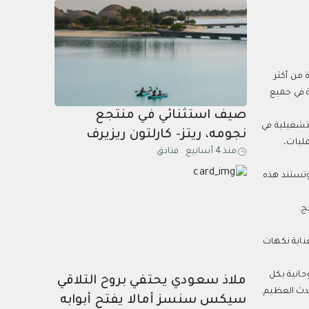
موسم الخريف وما بعده
ة من أكثر
اهزيته التشغيلية في جميع
صيف استثنائي في منتجع
لتشغيلية في
نجومه، ريتز- كارلتون ريزيرف
ليات،
منذ 4 أسابيع
.
فنادق
وتستند هذه
ج.
ناية نكهات
حانية بكل
ملاذ سعودي يحتفي بروح التلاقي
دث العظيم.
سيكس سنسز أمالا يفتح أبوابه