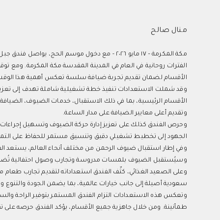
منال صالح
مكة المكرمة – ١٧ مايو ٢٠٢٦ - مع دخول موسم الحج
الأقسام لضمان تقديم تجربة ضيافة سلسة تعكس أهمية هذا الوقت 
وقد شملت الاستعدادات تنفيذ خطة تشغيلية شاملة تهدف إلى تعزيز ال
الأقسام الرئيسية، بما في ذلك الاستقبال، خدمات الضيوف، الضيافة 
وتقديم أعلى معايير الضيافة على مدار الساعة.
وحرص الفندق كذلك على تعزيز إدارة حركة الضيوف وتسهيل إجراءات 
الجهود إلى تخطيط تشغيلي دقيق وتنسيق مستمر للحفاظ على التمي
وفي إطار استقبال ضيوف الرحمن من مختلف أنحاء العالم، يستعد الف
وسيُستقبل الضيوف بلمسات مدروسة وتجارب وصول احتفالية تُضفي انط
وعلى الصعيد الغذائي، كثّف الفندق استعداداته لتقديم تجارب طعام م
سعودية أصيلة إلى جانب خيارات عالمية، بما يضمن الجودة والتنوع 
وتعكس هذه الاستعدادات التزام الفندق المستمر بتوفير الراحة والسك
طمأنينة. ومن خلال جاهزية جميع الأقسام، يؤكد الفندق حرصه على 