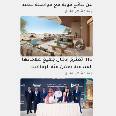
عن نتائج قوية مع مواصلة تنفيذ
منذ شهر
.
فنادق
استراتيجية نموها في المملكة
العربية السعودية
IHG تعتزم إدخال جميع علاماتها
الفندقية ضمن فئة الرفاهية
منذ شهر
.
فنادق
وأسلوب الحياة إلى المملكة
العربية السعودية بحلول عام
2028