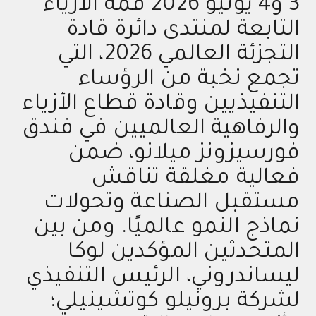
3 و4 يونيو 2026 قمة الأزياء
التابعة لمنتدى دائرة قادة
التجزئة العالمي 2026، التي
تجمع نخبة من الرؤساء
التنفيذيين وقادة قطاع الأزياء
والرفاهية العالميين في فندق
فورسيزونز ميلانو، ضمن
فعالية مغلقة تناقش
مستقبل الصناعة وتحولات
نماذج النمو عالميًا. ومن بين
المتحدثين المؤكدين لوكا
ليساندروني، الرئيس التنفيذي
لشركة برونيلو كوتشينيلي؛