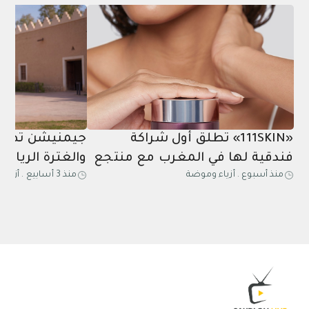
«111SKIN» تطلق أول شراكة
جيمنيشن تطلق
فندقية لها في المغرب مع منتجع
والغترة الرياض
منذ أسبوع
.
أزياء وموضة
منذ 3 أسابيع
.
أزياء
مازاغان
عشاق اللياقة 