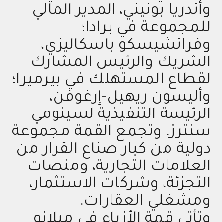
وأندريا بونيني، المدير المالي
للمجموعة في برادا؛
وفرانشيسكو باسكاليزي،
الشريك والرئيس المشارك
لقطاع المستهلك في بيرميرا؛
وأليسون ريهيل-إرغوفن،
الرئيسة التنفيذية لسينومي
سنترز. وتجمع القمة مجموعة
دولية من كبار صناع القرار من
العلامات التجارية، ومنصات
التجزئة، وشركات الاستثمار،
ومشغلي العقارات.
وتأتي قمة الأزياء في ميلانو