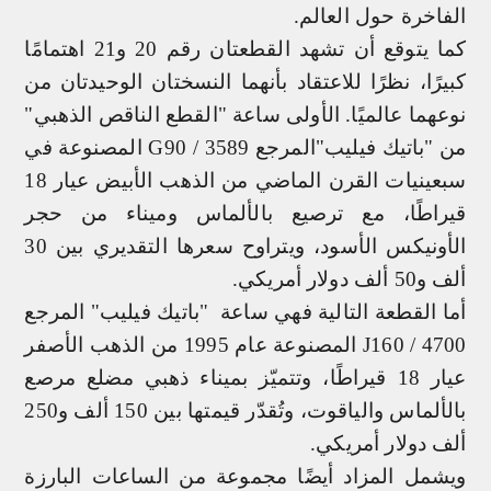
الفاخرة حول العالم.
كما يتوقع أن تشهد القطعتان رقم 20 و21 اهتمامًا
كبيرًا، نظرًا للاعتقاد بأنهما النسختان الوحيدتان من
نوعهما عالميًا. الأولى ساعة "القطع الناقص الذهبي"
من "باتيك فيليب"المرجع 3589 /
G90
المصنوعة في
سبعينيات القرن الماضي من الذهب الأبيض عيار 18
قيراطًا، مع ترصيع بالألماس وميناء من حجر
الأونيكس الأسود، ويتراوح سعرها التقديري بين 30
ألف و50 ألف دولار أمريكي.
أما القطعة التالية فهي ساعة
"باتيك فيليب" المرجع
4700
/
J160
المصنوعة
عام 1995 من الذهب الأصفر
عيار 18 قيراطًا، وتتميّز بميناء ذهبي مضلع مرصع
بالألماس والياقوت، وتُقدّر قيمتها بين 150 ألف و250
ألف دولار أمريكي.
ويشمل المزاد أيضًا مجموعة من الساعات البارزة