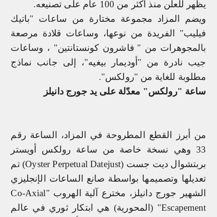
يظهر للعلن منذ أكثر من 100 عام على تصنيعه.
ويضم المزاد مجموعة مختارة من ساعات "باتيك
فيليب" الفريدة من نوعها، وساعات قلادة مرصعة
بالمجوهرات من "
فاشرون كونستانتين" ، وساعات
جيب نادرة من "أوديمار بيغيه"، إلى جانب نماذج
مطلوبة للغاية من "رولكس".
ساعة "رولكس" معدّلة على يد جورج دانيلز
من أبرز القطع المطروحة في المزاد، الساعة رقم
33 وهي نسخة خاصة من ساعة رولكس أويستر
بربتشوال ديت جست (
Oyster Perpetual Datejust
)
تم
تعديلها وتصميمها بواسطة صانع الساعات الإنجليزي
الشهير جورج دانيلز، مخترع آلية الهروب "
Co-Axial
Escapement
" (المحورية) هي ابتكار ثوري في عالم