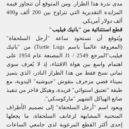
مدى ندرة هذا الطراز. ومن المتوقع أن تتجاوز قيمة
المزايدة التقديرية التي تتراوح بين 200 ألف و400
ألف دولار أمريكي.
قطع استثنائية من "باتيك فيليب"
ويُتوقع أن تستحوذ ساعة "أرجل السلحفاة"
(المعروفة عالمياً باسم
Turtle Lugs
) من "باتيك
فيليب"المرجع 2549 / 1
J
المصنعة عام 1954 على
اهتمام واسع بين هواة الاقتناء، إذ لا يُعرف سوى
ثماني نسخ فقط من هذا الطراز النادر، الذي يتميز
بميناء فضي مزخرف بنقوش "جيوشيه" اليدوية، مع
طبقة "تعتيق استوائي" فريدة، وهيكل فاخر من تنفيذ
صانع الهياكل الشهير "ماركوسكي".
ويعود اسم "أرجل السلحفاة" إلى تصميم الأطراف
المنحنية المشابهة لزعانف السلحفاة، ما يجعلها
إحدى أكثر القطع المرغوبة لدى جامعي الساعات