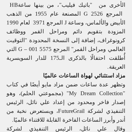
الأخرى من
"باتيك فيليب"، من بينها ساعة
HB
المرجع 2526
G
المصنعة عام 1955 من الذهب
الأبيض والألماس، وساعة
J
المرجع 3971 لعام 1990
المزودة بتقويم دائم ومراحل القمر ووظائف
كرونوغراف، إضافة إلى النسخة المحدودة "التوقيت
العالمي ومراحل القمر" المرجع 5575
G – 001
التي
أُطلقت احتفالًا بالذكرى الـ175 للدار السويسرية
العريقة.
مزاد استثنائي لهواة الساعات عالميًا
وتظهر عدة ساعات ضمن مزاد مايو أيضًا في كتاب
"
My Dream Collection
" (مجموعتي الحلم)، وهو
إصدار فاخر ومحدود من إعداد علي نائل، الرئيس
التنفيذي لشركة
FutureGrail
، ويستعرض نخبة من
أندر وأبرز الساعات الفاخرة القابلة للاقتناء عالميًا.
وقال علي نائل، الرئيس التنفيذي لشركة