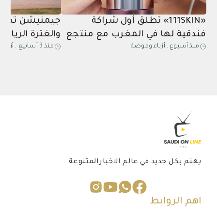
«111SKIN» تطلق أول شراكة
جيمنيشن تطلق
فندقية لها في المغرب مع منتجع
والغترة الرياض
منذ أسبوع
.
أزياء وموضة
منذ 3 أسابيع
.
أزياء
مازاغان
عشاق اللياقة 
يهتم بكل جديد في عالم الاخبارالمتنوعة
اهم الروابط