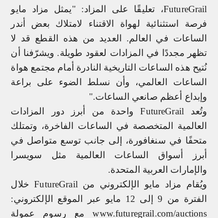
FutureGrail
، تعليقًا على المزاد: "يمثل مزاد مايو
فرصة استثنائية لهواة الاقتناء لامتلاك بعض أندر
الساعات في العالم. العديد من هذه القطع قد لا
تظهر مجددًا في المزادات لعقود طويلة. ويشرّفنا أن
نُتيح هذه الساعات التاريخية النادرة أمام مجتمع هواة
الساعات العالمي، وأن نسلط الضوء على براعة
وإبداع أعظم صانعي الساعات."
وتُعد
FutureGrail
واحدة من أبرز دور المزادات
العالمية المتخصصة في الساعات الفاخرة، وتمتلك
متحفًا في سنغافورة، إلى جانب توسع متواصل في
أبرز أسواق الساعات العالمية مثل سويسرا
والإمارات العربية المتحدة.
ويُقام مزاد مايو الإلكتروني من
FutureGrail
خلال
الفترة من 9 إلى 12 مايو عبر الموقع الإلكتروني:
www.futuregrail.com/auctions
مع رسوم عمولة