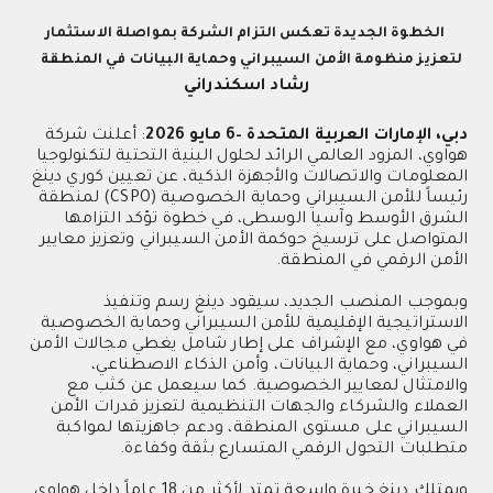
الخطوة الجديدة تعكس التزام الشركة بمواصلة الاستثمار
لتعزيز منظومة الأمن السيبراني وحماية البيانات في المنطقة
رشاد اسكندراني
دبي، الإمارات العربية المتحدة –6 مايو 2026
: أعلنت شركة
هواوي، المزود العالمي الرائد لحلول البنية التحتية لتكنولوجيا
المعلومات والاتصالات والأجهزة الذكية، عن تعيين كوري دينغ
رئيساً
للأمن السيبراني وحماية الخصوصية (
CSPO
) لمنطقة
الشرق الأوسط وآسيا الوسطى، في خطوة تؤكد التزامها
المتواصل على ترسيخ حوكمة الأمن السيبراني وتعزيز معايير
الأمن الرقمي في المنطقة.
وبموجب المنصب الجديد، سيقود دينغ
رسم وتنفيذ
الاستراتيجية الإقليمية للأمن السيبراني وحماية الخصوصية
في هواوي
، مع الإشراف على
إطار شامل
يغطي مجالات الأمن
السيبراني، وحماية البيانات، وأمن الذكاء الاصطناعي،
والامتثال لمعايير الخصوصية. كما سيعمل
عن كثب
مع
العملاء والشركاء والجهات التنظيمية لتعزيز
قدرات الأمن
السيبراني على مستوى المنطقة، ودعم جاهزيتها لمواكبة
متطلبات التحول الرقمي المتسارع بثقة وكفاءة
.
ويمتلك دينغ خبرة واسعة تمتد لأكثر من 18 عاماً داخل هواوي