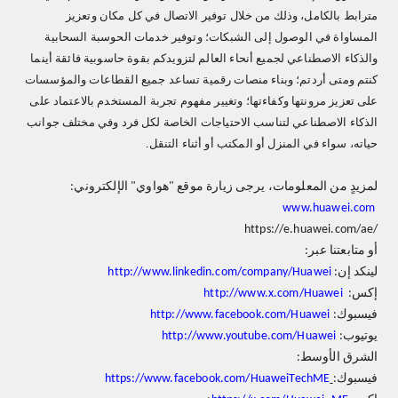
مترابط بالكامل، وذلك من خلال توفير الاتصال في كل مكان وتعزيز
المساواة في الوصول إلى الشبكات؛ وتوفير خدمات الحوسبة السحابية
والذكاء الاصطناعي لجميع أنحاء العالم لتزويدكم بقوة حاسوبية فائقة أينما
كنتم ومتى أردتم؛ وبناء منصات رقمية تساعد جميع القطاعات والمؤسسات
على تعزيز مرونتها وكفاءتها؛ وتغيير مفهوم تجربة المستخدم بالاعتماد على
الذكاء الاصطناعي لتناسب الاحتياجات الخاصة لكل فرد وفي مختلف جوانب
حياته، سواء في المنزل أو المكتب أو أثناء التنقل.
لمزيدٍ من المعلومات، يرجى زيارة موقع "هواوي" الإلكتروني:
www.huawei.com
https://e.huawei.com/ae/
أو متابعتنا عبر:
لينكد إن:
http://www.linkedin.com/company/Huawei
إكس:
http://www.x.com/Huawei
فيسبوك:
http://www.facebook.com/Huawei
يوتيوب:
http://www.youtube.com/Huawei
الشرق الأوسط:
فيسبوك:
https://www.facebook.com/HuaweiTechME