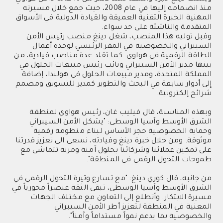
منذ انضمامه إليها في عام 2008،
حيث جمع خلال
مسيرته
المهنية الخبرة التقنية العميقة والقيادة الدولية في الأسواق
المتقدمة والناشئة على حد سواء.
وقبل توليه هذا المنصب، شغل دينغ منصب رئيس الأمن
السيبراني والخصوصية في المقر الرئيسي لوحدة أعمال
الطاقة الرقمية في هواوي. كما
تقلد عدة
مناصب قيادية،
من
بينها مدير الأمن السيبراني ونائب رئيس مبيعات الحلول في
المملكة المتحدة، ومدير مبيعات الحلول في هولندا، إضافة
إلى أدوار سابقة في البحث والتطوير
كمدير للتسويق ومصمم
شرائح إلكترونية
.
وبهذه المناسبة،
قال فيليب غان، رئيس هواوي لمنطقة
الشرق الأوسط وآسيا الوسطى: "يشكل الأمن السيبراني
وحماية الخصوصية حجر
الأساس
لبناء منظومة رقمية
موثوقة.
ومن خلال خبرة دينغ وقيادته،
نسعى الى تعزيز قدرتنا
على تمكين عملائنا وشركائنا بحلول آمنة ومرنة تتماشى مع
طموحات التحول الرقمي في المنطقة".
من جانبه، قال كوري دينغ: "مع تسارع وتيرة التحول الرقمي في
الشرق الأوسط وآسيا الوسطى،
تبقى
الثقة عنصراً محورياً في
مسيرة الابتكار. وأتطلع إلى التعاون مع مختلف
الجهات
المعنية
في المنطقة لتعزيز أطر الأمن السيبراني
والخصوصية بما يدعم نمواً مستداماً وآمناً".