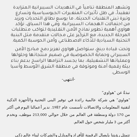
وتشهد المنطقة تنامياً في التهديدات السيبرانية المتزايدة
تعقيداً، في ظل تأثيرات المتغيرات الجيوسياسية وتسارع
وتيرة تبني التقنيات الحديثة، ما يوسع نطاق التحديات ويزيد
من احتمالات الهجمات
السيبرانية
. وفي هذا السياق، تؤكد
هواوي أهمية تطوير نماذج الأمن التقليدية لتواكب متطلبات
المرحلة الجديدة، مع التركيز على مجالات متقدمة مثل البنية
التحتية السيادية للذكاء الاصطناعي وأمن الحوسبة الكمية
.
وتحت قيادة دينغ، ستواصل هواوي تعزيز دمج مبادئ
الأمن
السيبراني وحماية الخصوصية في صميم منتجاتها وحلولها
وعملياتها التشغيلية،
بما يجسد التزامها
الراسخ
بدعم بناء
بيئة رقمية آمنة
وموثوقة في منطقة الشرق الأوسط وآسيا
الوسطى.
-انتهى-
نبذةٌ عن "هواوي"
"هواوي" هي شركة عالمية رائدة في توفير البنى التحتية والأجهزة الذكية
لتقنية المعلومات والاتصالات تأسست عام 1987. ندير أعمالنا اليوم في أكثر
من 170 دولة ومنطقة في العالم من خلال حوالي 213,000 موظف، ونخدم
أكثر من 3 مليار شخص حول العالم.
تتمثل رؤيتنا بإيصال الرقمنة للأفراد والمنازل والشركات لبناء عالم ذكي