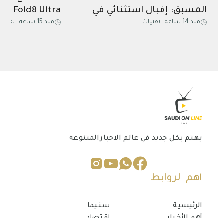
المسبق: إقبال استثنائي في
منذ 14 ساعة
.
تقنيات
منذ 15 ساعة
.
تقنيا
المملكة على أجهزة سامسونج
وساعتي Watch Ultra2 وWatch9
Galaxy Z القابلة للطي والساعات
الذكية قبل انتهاء العروض
الحصرية
يهتم بكل جديد في عالم الاخبارالمتنوعة
اهم الروابط
الرئيسية
سنيما
أهم الأخبار
إقتصاد