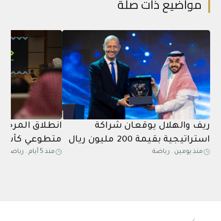
مواضيع ذات صلة
ريف والهلال يوقعان شراكة
انطلاق المرحلة
استراتيجية بقيمة 200 مليون ريال
متطوعي كأس آ
منذ يومين
.
رياضة
منذ 5 أيام
.
رياضة
حتى عام 2031
2027 في الخبر