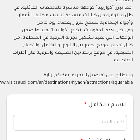
ة.
ز "أكواريبيا" كوجهة مناسبة للتجمعات العائلية، في
توفره من خيارات متعددة تناسب مختلف الأعمار،
 اجتماعية تسمح للزوار بقضاء يوم كامل.
 هذه المقومات، تضع "أكواريبيا" نفسها ضمن
ت التي تعيد تشكيل تجربة الترفيه في المنطقة، من
ديم نموذج يجمع بين التنوع، والتفاعل، والأجواء
ة، في موقع يربط بين الطبيعة والترفيه على أطراف
ة.
ع على تفاصيل التجربة، يمكنكم زيارة:
https://www.visitsaudi.com/ar/destinations/riyadh/attractions/aq
سم بالكامل
*