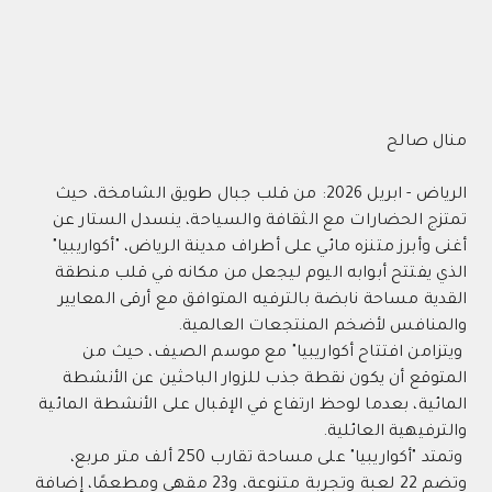
الح
الرياض - ابريل 2026: من قلب جبال طويق الشامخة، حيث
الحضارات مع الثقافة والسياحة، ينسدل الستار عن
برز متنزه مائي على أطراف مدينة الرياض، "أكواريبيا"
فتتح أبوابه اليوم ليجعل من مكانه في قلب منطقة
مساحة نابضة بالترفيه المتوافق مع أرقى المعايير
فس لأضخم المنتجعات العالمية.
ن افتتاح أكواريبيا" مع موسم الصيف، حيث من
ع أن يكون نقطة جذب للزوار الباحثين عن الأنشطة
، بعدما لوحظ ارتفاع في الإقبال على الأنشطة المائية
هية العائلية.
وتمتد "أكواريبيا" على مساحة تقارب 250 ألف متر مربع،
وتضم 22 لعبة وتجربة متنوعة، و23 مقهى ومطعمًا، إضافة