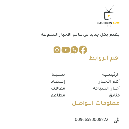
بكل جديد في عالم الاخبارالمتنوعة
الروابط
سية
سنيما
أخبار
إقتصاد
 السياحة
مقالات
مطاعم
مات التواصل
00966593008822