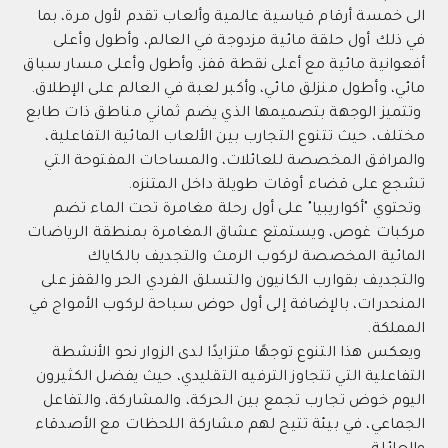
سة أرقام قياسية عالمية وألعاب تقدم لأول مرة، بما
 أول حلقة مائية مزدوجة في العالم، وأطول وأعلى
ية مائية مع أعلى نقطة قفز، وأطول وأعلى مسار سباق
أطول منزلق مائي، وأكبر لعبة في العالم على الإطلاق.
 الوجهة بتصميمها الذي يضم ثماني مناطق ذات طابع
حيث تتنوع التجارب بين الألعاب المائية التفاعلية،
فق المخصصة للعائلات، والمساحات المفتوحة التي
لى قضاء أوقات طويلة داخل المتنزه.
 "أكواريبيا" على أول رحلة مغامرة تحت الماء تضم
 غوص، ويستمتع عشاق المغامرة بمنطقة الرياضات
ة المخصصة لركوب الرمث والتجديف بالكاياك
ف بقوارب الكانيون والتسلق الفردي الحر والقفز على
رات، بالإضافة إلى أول حوض سباحة لركوب الأمواج في
ة.
ذا التنوع توجهًا متزايدًا لدى الزوار نحو الأنشطة
ية التي تتجاوز الترفيه التقليدي، حيث يفضل الكثيرون
خوض تجارب تجمع بين الحركة، والمشاركة، والتفاعل
ي، في بيئة تتيح لهم مشاركة اللحظات مع الأصدقاء