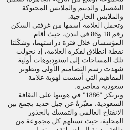
التفصيل والدنيم والملابس المحبوكة
والملابس الخارجية.
وتحمل العلامة اسمها من غرفتي السكن
رقم 18 و86 في لندن، حيث أقام
المؤسسان خلال فترة دراستهما، وشكّلتا
نقطة انطلاق لفكرة العلامة، إذ تحولت
تلك المساحات إلى استوديوهات أولية
شهدت رسم التصاميم الأولى وتطوير
المفاهيم التي أسست لهوية علامة
سعودية معاصرة.
وترتكز "1886" في هويتها على الثقافة
السعودية، معبّرةً عن جيل جديد يجمع بين
الانفتاح العالمي والتمسك بالجذور
المحلية، حيث تستلهم كل مجموعة من
طاقة مدينة الرياض لتقديم تصاميم