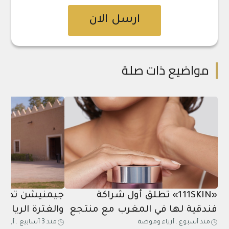
ارسل الان
مواضيع ذات صلة
«111SKIN» تطلق أول شراكة
جيمنيشن تطلق
فندقية لها في المغرب مع منتجع
والغترة الرياض
منذ أسبوع
.
أزياء وموضة
منذ 3 أسابيع
.
أزياء
مازاغان
عشاق اللياقة 