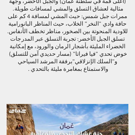
(أعلى قمة في سلطنة عُمان) والجبل الأخضر، وجهةً
مثالية لعشاق التسلق والمشي لمسافات طويلة.
ممرات جبل شمس: حيث المشي لمسافة 4 كم على
حافة وادي "النخر" الخلاب، حيث المناظر البانورامية
للاودية المنحوتة بين الصخور، مناظر تخطف الأنفاس.
تسلق الجبل الأخضر: تجربة التسلق عبر المدرجات
الخضراء المليئة بأشجار الرمان والورود، مع إمكانية
خوض تحدي "فيا فيراتا" (مسار حديدي آمن للتسلق)
و"السلك الإنزلاقي"برفقة المرشد السياحي
والاستمتاع بمغامرة مليئة بالتحدي .