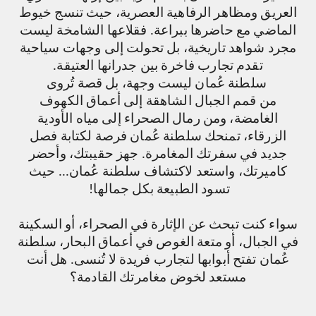
العريق ومظاهر الرفاهية العصرية، حيث تنسج خيوط
الماضي مع حاضرها ببراعة. فقلاعها الشامخة ليست
مجرد شواهد تاريخية، بل تحولت إلى وجهات سياحية
تقدم تجارب فاخرة بين جدرانها العتيقة.
سلطنة عُمان ليست وجهة، بل قصة تُروى
من قمم الجبال الشاهقة إلى أعماق الكهوف
الغامضة، ومن رمال الصحراء إلى مياه الأودية
الزرقاء، تمنحك سلطنة عُمان فرصة لكتابة فصل
جديد في سفرتك المغامرة. جهز حقيبتك، وأحضر
كاميرتك، واستعد لاكتشاف سلطنة عُمان...
حيث
تسود الطبيعة بكل جمالها
!
سواء كنت تبحث عن الإثارة في الصحراء، أو السكينة
في الجبال، أو متعة الغوص في أعماق البحار، سلطنة
عُمان تفتح أبوابها لتجارب فريدة لا تُنسى. هل أنت
مستعد لخوض مغامرتك القادمة؟