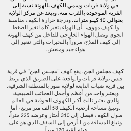
في ولاية قريات وسمي الكهف بالهوتة نسبة إلى
القرية الموجودة بالقرب منه، ويبعد عن مركز الولاية
بحوالي 10 كيلو مترات
.
ودرجة حرارة الكهف مناسبة
والكهف مهوى، لأن الهواء يتغير كلما تغير الضغط
الجوي ويصل الهواء الخارجي للداخل من كهف الهوتة
إلى كهف الفلاح، مروراً بالبحيرات والتي تتغير إلى
هواء جيد ومنعش
.
كهف مجلس الجن
:
يقع كهف "مجلس الجن" في قرية
فنس بولاية قريات والواقعة على الطريق الذي يربط
بين قرية ضباب التابعة لولاية صور بالمنطقة الشرقية
.
ويعتبر واحد من أعظم وأجمل العجائب الطبيعية،
والذي يعتبر ثالث أكبر الكهوف الجوفية في العالم
.
وتبلغ مساحة أرضية الكهف 58 ألف متر مربع ، أما
طول الكهف فيصل إلى 310 أمتار وعرضه 225 متراً،
وتبلغ المسافة من الأرض إلى السقف الذي هو على
هيئة القبة 120 متراً.