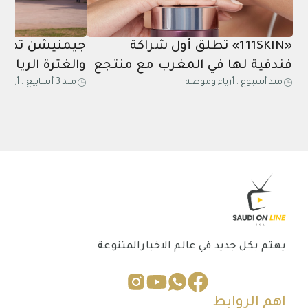
«111SKIN» تطلق أول شراكة
جيمنيشن تطلق
فندقية لها في المغرب مع منتجع
والغترة الرياض
منذ أسبوع
.
أزياء وموضة
منذ 3 أسابيع
.
أزياء
مازاغان
عشاق اللياقة 
يهتم بكل جديد في عالم الاخبارالمتنوعة
اهم الروابط