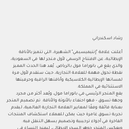
رشاد اسكندراني
أعلنت علامة "إنتيميسيمي" الشهيرة، التي تتميز بالأناقة
الإيطالية، عن الافتتاح الرسمي لأول متجر لها في السعودية،
والذي يقع في بانوراما مول بالرياض. يُعد هذا الحدث المميز
نقطة تحول مهمة للعلامة التجارية، حيث ستقدم لأول مرة
لمساتها الإيطالية الكلاسيكية وأناقتها الراقية وحرفيتها
الاستثنائية في المملكة.
يقع المتجر الرئيسي في بانوراما مول، ويُعد أكثر من مجرد
وجهة تسوق – فهو احتفاء بالأنوثة والأناقة. تم تصميم المتجر
بعناية فائقة وفقًا لمعايير العلامة التجارية العالمية، ليقدم
تجربة تسوق غامرة حيث يمكن للعملاء استكشاف المنتجات
الفاخرة في أجواء ترحيبية وتصميم يسهل التنقل فيه.
ويعكس المتجر جوهر السحر الإيطالي، ليمنح النساء في