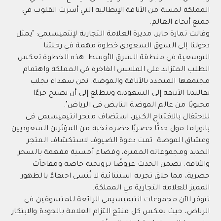
المملكة لمسة من الأناقة الإيطالية التي أسرت القلوب في
جميع أنحاء العالم.
وقالت تمارة جابر، مديرة العلامة التجارية لإنتميسيمي: "يمثل
دخولنا إلى السوق السعودي خطوة مهمة في رحلتنا
التوسعية في منطقة الشرق الأوسط. هذه الخطوة تعكس
الطلب المتزايد على الملابس الفاخرة في المملكة واهتمام
مجتمعها المتجدد بالأناقة والموضة. نحن سعداء بجلب
تقاليدنا الأنيقة إلى السعودية ونتطلع إلى أن نصبح جزءًا
محبوبًا من عالم الموضة النابض في الرياض".
للاحتفال بالافتتاح الكبير، استضاف متجر انتيميسيمي في
بانوراما مول حدثًا حصريًا حضره نخبة من المؤثرين السعوديين
وعشاق الموضة. تمت دعوة الضيوف لاستكشاف المتجر
الجديد ومجموعاته المميزة، وقضاء أمسية مفعمة بالسحر
والأناقة. تضمن الحدث عروضًا ترويجية خاصة ومفاجآت
حصرية، مما خلق تجربة استثنائية لا تُنسى احتفاءً بالظهور
المميز للعلامة التجارية في المملكة.
تتوفر الآن مجموعات انتيميسيمي الرائعة للمتسوقين في
الرياض، حيث يعكس كل منتج التزام العلامة بالجودة والابتكار