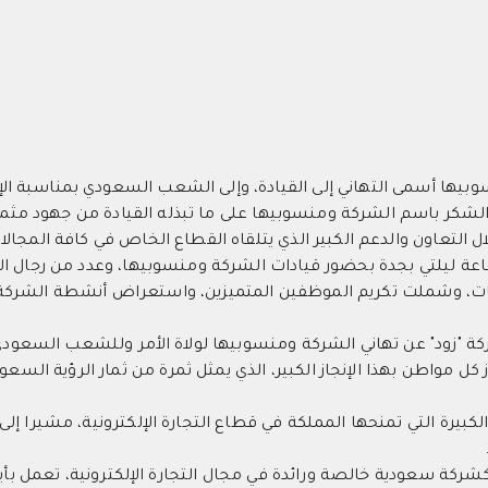
سوبيها أسمى التهاني إلى القيادة، وإلى الشعب السعودي بمناسبة الإ
لمملكة لبطولة كأس العالم 2034، مؤكدة الشكر باسم الشركة ومنسوبيها على ما تبذله القيادة من جهو
لتعاون والدعم الكبير الذي يتلقاه القطاع الخاص في كافة المجالا
اعة ليلتي بجدة بحضور قيادات الشركة ومنسوبيها، وعدد من رجال ال
يات، وشملت تكريم الموظفين المتميزين، واستعراض أنشطة الشركة
ركة "زود" عن تهاني الشركة ومنسوبيها لولاة الأمر وللشعب السعود
طولة كأس العالم 2034، مؤكدا اعتزاز كل مواطن بهذا الإنجاز الكبير، الذي يمثل ثمرة من ثمار الرؤية السع
يرة التي تمنحها المملكة في قطاع التجارة الإلكترونية، مشيرا إلى
ة سعودية خالصة ورائدة في مجال التجارة الإلكترونية، تعمل بأيادٍ