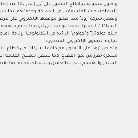
تلبية احتياجات المتسوقين في المملكة وخدمتهم، بما يساهم في تحقيق مسته
وتعمل شركة "زود" منذ إطلاق موقعها الإلكتروني على عرض
الشراكات الاستراتيجية النوعية التي أبرمتها لدعم موقعها 
جينغ جونغJD"" و"هواوي" الرائدة في التكنولوجيا؛ ل
تجارب التسوق الإلكتروني المتطورة.
وتحرص "زود" على التعاون مع كافة الشركات في قطاع التج
مبتكرة تعزز من نمو القطاع، كما تسعى لتصبح العلامة التج
المبتكر والاهتمام بتجربة العميل وتلبية احتياجاته، بما يلائ