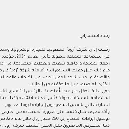
رشاد اسكندراني
رفعت إدارة شركة "زود" السعودية للتجارة الإلكترونية ومن
عن استضافة ا
رفعة المملكة ورفاهية شعبها وتعظيم اقتصادها، من خلال ا
جاء ذلك خلال حفلها السنوي الذي أقامته شركة "زود" في ق
والأصدقاء. حيث شهد الحفل العديد من الكلمات والفعال
الفترة الماضية، وأبرز ما حققته من إنجازات.
وفي بداية الحفل عبر عبد الله نصيف، الرئيس التنفيذي لش
استضافة المملكة لب
المباركة، التي يلامس السعوديون إنجازاتها يوما بعد يوم.
وأكد نصيف خلال كلمته على ضرورة الاستفادة من الفرص الكب
بوصول إيرادات القطاع إلى 260 مليار ريال خلال عام 2025م.
كما استعرض الحاضرون خلال الحفل أنشطة شركة "زود"، كشرك