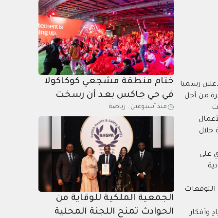
في التحول الرقمي
ختام منطقة مشجعي كوكاكولا
علان رسميا
في حي جاكس بعد أن رسخت
د مثمرة من أجل
منذ أسبوعين
.
رياضة
مكانتها كإحدى أبرز وجهات
ت.
أعمال
الرياض لمتابعة كأس العالم
 خلال
فيفا™️ 2026
ي على
ودية
 التوقعات
‎الجمعية الملكية للوقاية من
الحوادث تمنح اللجنة المحلية
 وأفكار