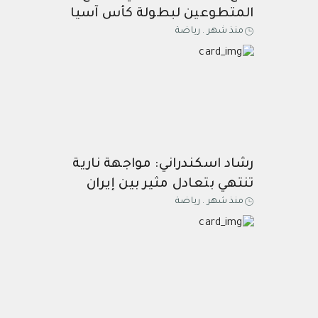
المتطوعين لبطولة كأس آسيا
منذ شهر
.
رياضة
السعودية 2027
رشاد اسكندراني: مواجهة نارية
تنتهي بتعادل مثير بين إيران
منذ شهر
.
رياضة
ونيوزيلندا ...إيران تعود مرتين
أمام نيوزيلندا وتحافظ على
آمالها في مونديال 2026