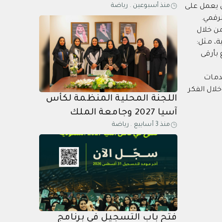
منذ أسبوعين
.
رياضة
لكأس آسيا السعودية 2027
ذ إطلاق موقعها وتطبيقها المتكامل للتسوق الإلكتروني (ZODE.sa)؛ والذي يعمل على
الجائزة الذهبية لعام 2026
ن خلال
ة، مثل:
 بأرقى
خدمات
لال الفكر
اللجنة المحلية المنظمة لكأس
آسيا 2027 وجامعة الملك
منذ 3 أسابيع
.
رياضة
عبدالعزيز توقعان اتفاقية تعاون
في البحث والابتكار لدعم
استضافة البطولات الرياضية
فتح باب التسجيل في برنامج