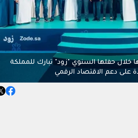
 خلال حفلها السنوي "زود" تبارك للمملكة
 على دعم الاقتصاد الرقمي