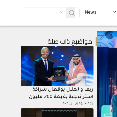
News
مواضيع ذات صلة
ريف والهلال يوقعان شراكة
استراتيجية بقيمة 200 مليون
منذ يومين
.
رياضة
ريال حتى عام 2031