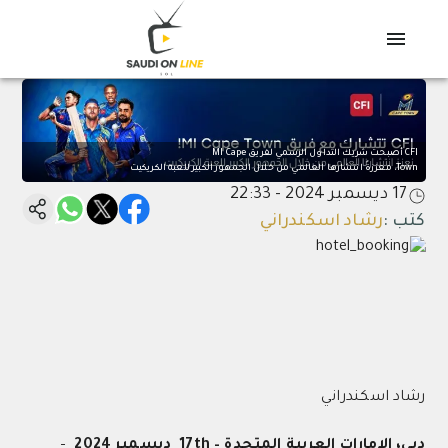
CFI أصبحت شريك التداول الرسمي لفريق MI Cape
Town، معززةً انتشارها العالمي من خلال الجمهور الكبير للعبة الكريكيت
17 ديسمبر 2024 - 22:33
كتب
:
رشاد اسكندراني
رشاد اسكندراني
دبي، الإمارات العربية المتحدة – 17th ديسمبر 2024
–