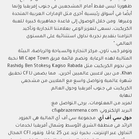
ظهورنا ليس فقط أمام المشجعين في جنوب إفريقيا وإنما
أيضًا في أسواق رئيسية أخرى مثل الإمارات العربية المتحدة
وغيرها. ومن خلال الوصول إلى قاعدة جماهيرية كبيرة للعبة
الكريكيت، نسعى لتعزيز الوعي بعلامتنا التجارية وتأكيد
التزامنا بتقديم تجربة تداول استثنائية على المستوى
العالمي."
وتوفر كيب تاون، مركز التجارة والسياحة والرياضة، البيئة
المثالية لهذه الرعاية. وتضم قائمة فريق MI Cape Town نخبة
من نجوم الكريكيت مثل Kagiso Rabada وBen Stokes وRashid
Khan، من بين لاعبين عالميين آخرين، مما يضمن لـCFI تحقيق
شهرة عالمية وتواصل واسع مع الملايين من مشجعي
الكريكيت في جنوب أفريقيا وحول العالم.
لنهاية
لمزيد من المعلومات، يرجى التواصل مع:
البريد الإلكتروني:
cfi@brazenmena.com
حول سي أف أي
: مجموعة سي أف أي المالية هي المزود
الرائد في منطقة الشرق الأوسط وشمال أفريقيا لخدمات
التداول عبر الإنترنت، بخبرة تزيد عن 25 عامًا. وتقود CFI المجال