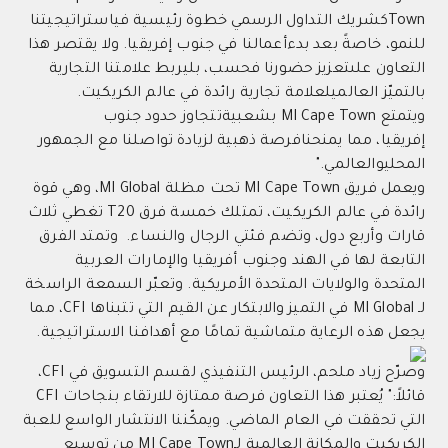
Townكشريك التداول الرسمي خطوة رئيسية فياستراتيجيتنا
للنمو، خاصةً بعد بدءأعمالنا في جنوب إفريقيا. ولا يقتصر هذا
التعاون علىتعزيز حضورنا فحسب، بليربط علامتنا التجارية
بالتميّز العالميلعلامة تجارية رائدة في عالم الكريكيت.
ويتمتع MI Cape Town بشعبيةتتجاوز حدود جنوب
إفريقيا، مما يمنحنافرصة ذهبية لزيادة تواصلنا مع الجمهور
المحليوالعالمي."
ويعمل فريق MI Cape Town تحت مظلة MI Global، وهي قوة
رائدة في عالم الكريكيت، تمتلك خمسة فرق T20 تغطي ثلاث
قارات وأربع دول، وتضم فئتي الرجال والنساء. وتمتد الفرق
التابعة لها في الهند وجنوب أفريقيا والإمارات العربية
المتحدة والولايات المتحدة الأمريكية. وتعبّر السمعة الراسخة
لـ MI Global في التميز والابتكار عن القيم التي تتبناها CFI، مما
يجعل هذه الرعاية متماشية تمامًا مع أهدافنا الاستراتيجية.
وصرّح زياد ملحم، الرئيس التنفيذي لقسم التسويق في CFI،
قائلاً:" يُعتبر هذا التعاون فرصة ممتازة للارتقاء بنجاحات CFI
التي تحققت في العام الماضي. ويمكّننا الانتشار الواسع للعبة
الكريكيت والمكانة العالمية لـMI Cape Town من توسيع