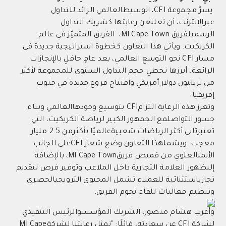
يسرّ مجموعة CFI، الوسيطالعالمي الرائد للتداول
عبرالإنترنت، أن تعلنعن رعايتها كشريك التداول
الرسميلفريق MI Cape Town، الفريق المتميّز في عالم
الكريكيت. ويأتي هذا التعاون كخطوة استراتيجية جديدة في
مسار CFI نحو التوسع العالمي، بعد عامٍ حافلٍ بالإنجازات
الرائعة، أبرزها تخطي حجم التداول السنوي للمجموعة لأكثر
من تريليون دولار أمريكي وافتتاح فروع جديدة في جنوب
إفريقيا.
وتعزز هذه الرعاية التزامCFI بتوسيع وجودهاالعالمي وبناء
جسور التواصلمع الجمهور الكبير لرياضة الكريكيت، التي
تعتبرثاني أكثر الرياضات شعبيةعالميًا بأكثرمن 2.5 مليار
معجب. ويشملهذا التعاون وضع شعار CFIعلى الجانب
الأيمنالعلوي من قميص فريقMI Cape Town، بالإضافة
إلىظهور العلامة التجارية داخل الملاعب وتوفير فرص لتقديم
تجارباستثنائية للعملاء تشمل المحتوى الترويجيالحصري
وتنظيم فعاليات للقاء نجوم الفريق.
وأعرب هشام منصور، الشريك المؤسسوالرئيس التنفيذي
لشركة CFI عن سعادته، قائلًا: "تمثل رعايتنا لشركةMI Cape