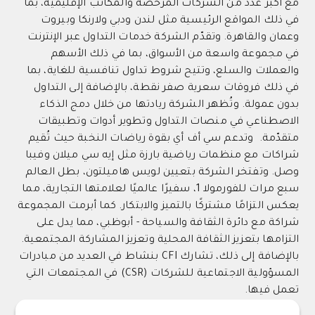
مع أكبر عدد من الشركات المرخصة والمكاتب الإقليمية، بما
في ذلك المواقع الرئيسية مثل لندن ودبي ولارنكا وبيروت
وعمان والقاهرة. وتقدّم الشركة خدمات التداول عبر الإنترنت
في مجموعة واسعة من الأسواق، بما في ذلك الأسهم
والعملات والسلع، وتتيح شروط تداول تنافسية للغاية، بما
في ذلك فروقات سعرية صفر نقطة، بالإضافة إلى التداول
بدون عمولة. وتُظهر الشركة ريادتها من خلال دمج الذكاء
الاصطناعي في منصات التداول وتطوير أدوات وتطبيقات
متقدّمة. وتدعم سي أف أي بقوة رياضات النخبة حيث تُقيم
شراكات مع منظمات رياضية بارزة مثل إيه سي ميلان وفيبا
وصل. وتفتخر الشركة بتعيين لويس هاميلتون، بطل العالم
سبع مرات للفورمولا 1، سفيرًا عالميًا لعلامتها التجارية، مما
يعكس التزامًا مشتركًا بالتميز والابتكار. كما أبرمت المجموعة
شراكة مع دائرة الثقافة والسياحة - أبوظبي، مما يدل على
التزامها بتعزيز الثقافة المحلية وتعزيز المشاركة المجتمعية.
بالإضافة إلى ذلك، تشارك CFI بنشاط في العديد من مبادرات
المسؤولية الاجتماعية للشركات (CSR) في المجتمعات التي
تعمل فيها.