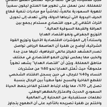
مجرد مقتنيات، بل هي 'تحف تراثية' تعكس العمق الثقافي
للمملكة. نحن نعمل على تطوير هذا المنتج ليكون سفيراً
للهوية السعودية عالمياً، تماشياً مع مبادرات تنمية قطاع
الحرف اليدوية التي ترعاها الدولة، والتي تهدف إلى تحويل
التراث الثقافي إلى مورد اقتصادي مستدام يجمع بين
العراقة والقيمة السوقية العالية
".
التوزيع الجغرافي ونمو اقتصاد الهدايا
واستناداً إلى المؤشرات الاقتصادية الأخيرة وتوزيع القوة
الشرائية، أوضح بن ظفرة أن العاصمة الرياض تواصل
تصدر المشهد كمركز عالمي للرفاهية، تليها مدن جدة
والخبر، مما يعكس توازن النمو الاقتصادي في مختلف
مناطق المملكة. وبيّن أن "اقتصاد الهدايا" يشهد تطوراً
ملحوظاً؛ حيث تُمثل الهدايا نحو 60% من مشتريات
النساء و40% للرجال، في حين يسجل الاقتناء الشخصي
للقطع الفاخرة والسبح نمواً مطرداً بين الرجال بنسبة
تصل إلى 70%، مما يؤكد ارتباط المنتج الفاخر بنمط الحياة
السعودي الحديث والاعتزاز بالمظهر الوطني
.
تطلعات مستقبلية: من المحلية إلى العالمية
واختتم بن ظفرة تصريحه بالتأكيد على أن الطموح يتجاوز