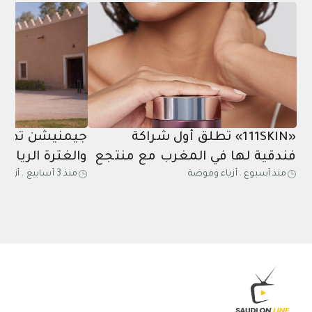
«111SKIN» تطلق أول شراكة
جيمنيشن تطلق
فندقية لها في المغرب مع منتجع
والغترة الرياض
منذ أسبوع
.
أزياء وموضة
منذ 3 أسابيع
.
أزياء
مازاغان
عشاق اللياقة 