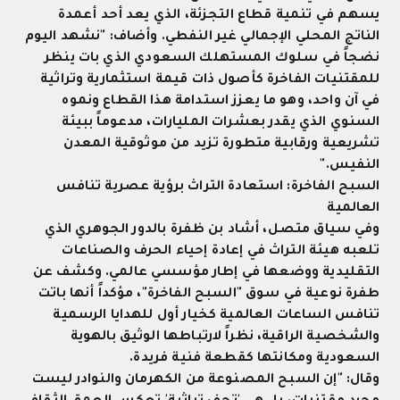
يسهم في تنمية قطاع التجزئة، الذي يعد أحد أعمدة
الناتج المحلي الإجمالي غير النفطي. وأضاف: "نشهد اليوم
نضجاً في سلوك المستهلك السعودي الذي بات ينظر
للمقتنيات الفاخرة كأصول ذات قيمة استثمارية وتراثية
في آن واحد، وهو ما يعزز استدامة هذا القطاع ونموه
السنوي الذي يقدر بعشرات المليارات، مدعوماً ببيئة
تشريعية ورقابية متطورة تزيد من موثوقية المعدن
النفيس
".
السبح الفاخرة: استعادة التراث برؤية عصرية تنافس
العالمية
وفي سياق متصل، أشاد بن ظفرة بالدور الجوهري الذي
تلعبه هيئة التراث في إعادة إحياء الحرف والصناعات
التقليدية ووضعها في إطار مؤسسي عالمي. وكشف عن
طفرة نوعية في سوق "السبح الفاخرة"، مؤكداً أنها باتت
تنافس الساعات العالمية كخيار أول للهدايا الرسمية
والشخصية الراقية، نظراً لارتباطها الوثيق بالهوية
السعودية ومكانتها كقطعة فنية فريدة
.
وقال: "إن السبح المصنوعة من الكهرمان والنوادر ليست